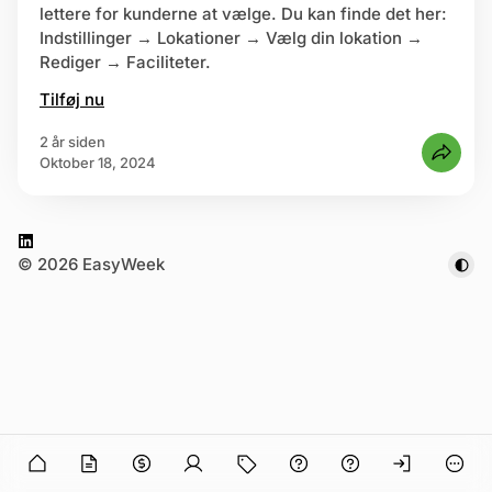
lettere for kunderne at vælge. Du kan finde det her:
Indstillinger → Lokationer → Vælg din lokation →
eld dig
Rediger → Faciliteter.
Tilføj nu
2 år siden
oktober 18, 2024
L
© 2026 EasyWeek
i
n
k
e
d
I
n
n in
O