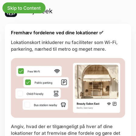
Skip to Content
 opdateringer
Fremhæv fordelene ved dine lokationer ✅
Lokationskort inkluderer nu faciliteter som Wi-Fi,
parkering, nærhed til metro og meget mere.
ksomheder
orsiden
r
tioner
cher
pecenter
Angiv, hvad der er tilgængeligt på hver af dine
usside
lokationer for at fremvise dine fordele og gøre det