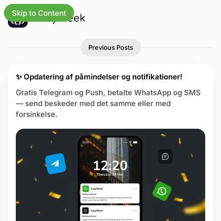
Skip to Content
P
O
 opdateringer
Previous Posts
o
p
s
d
t
a
✨ Opdatering af påmindelser og notifikationer!
s
ksomheder
t
o
Gratis Telegram og Push, betalte WhatsApp og SMS
e
n
— send beskeder med det samme eller med
orsiden
r
p
forsinkelse.
i
a
r
n
g
g
e
tioner
3
e
r
cher
o
g
pecenter
f
o
usside
r