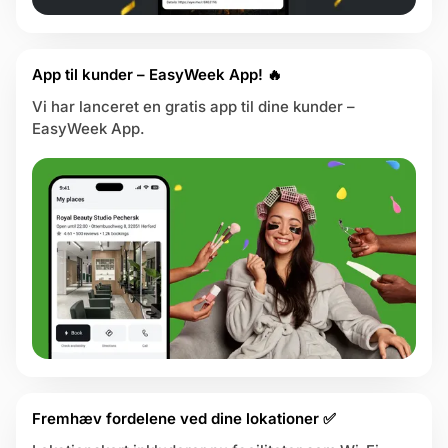
b
e
eld dig
d
App til kunder – EasyWeek App! 🔥
r
i
Vi har lanceret en gratis app til dine kunder –
n
EasyWeek App.
g
e
r
Fremhæv fordelene ved dine lokationer ✅