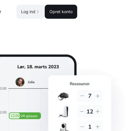
r
Log ind
Opret konto