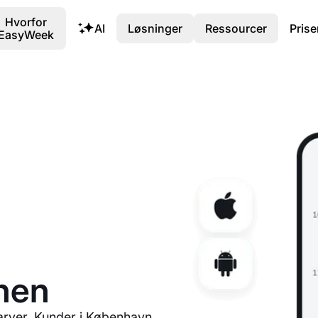
Hvorfor
AI
Løsninger
Ressourcer
Prise
EasyWeek
onen
arver. Kunder i København,