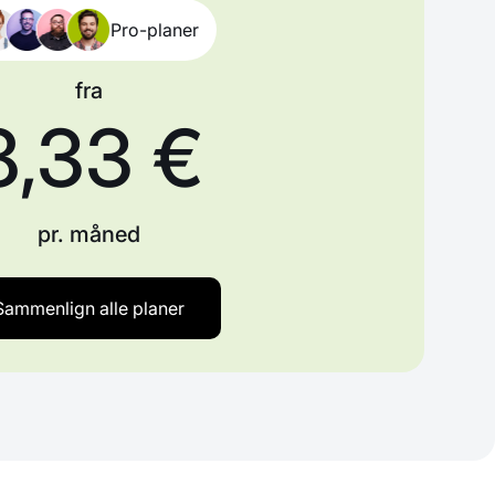
Pro-planer
fra
8,33 €
pr. måned
Sammenlign alle planer