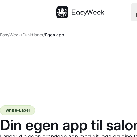
Hjem
EasyWeek
/
Funktioner
/
Egen app
White-Label
Din egen app til sal
Lancer din egen brandede app med dit logo og dine f