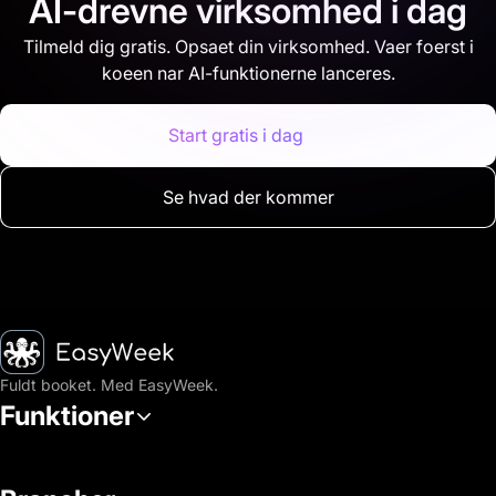
AI-drevne virksomhed i dag
Tilmeld dig gratis. Opsaet din virksomhed. Vaer foerst i
koeen nar AI-funktionerne lanceres.
Start gratis i dag
Se hvad der kommer
Hjem
Fuldt booket. Med EasyWeek.
Funktioner