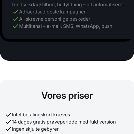
foedselsdagstilbud, hulfyldning – alt automatiseret.
Adfaerdsudloeste kampagner
AI-skrevne personlige beskeder
Multikanal – e-mail, SMS, WhatsApp, push
Vores priser
Intet betalingskort kræves
14 dages gratis prøveperiode med fuld version
Ingen skjulte gebyrer