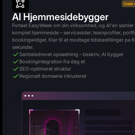
Under 
AI Hjemmesidebygger
Fortael EasyWeek om din virksomhed, og AI'en samler
komplet hjemmeside – servicesider, teamprofiler, portfo
bookingwidget. Klar til at modtage tidsbestillinger pa 
sekunder.
Samtaledrevet opsaetning – beskriv, AI bygger
Bookingintegration fra dag et
SEO-optimeret struktur
Regionalt domaene inkluderet