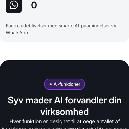
0
Faerre udeblivelser med smarte AI-paamindelser via
WhatsApp
✦ AI-funktioner
Syv mader AI forvandler din
virksomhed
Hver funktion er designet til at oege antallet af