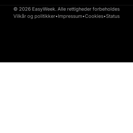
© 2026 EasyWeek. Alle rettigheder forbeholdes
Vilkår og politikker
•
Impressum
•
Cookies
•
Status