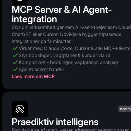
MCP Server & AI Agent-
integration
Styr din virksomhed gennem AI-vaerktoejer som Claud
ChatGPT eller Cursor. Udviklere bygger tilpassede
integrationer pa fa minutter.
Virker med Claude Code, Cursor & alle MCP-kliente
Styr bookinger, vagtplaner & kunder via AI
Komplet API – bookinger, vagtplaner, analyser
Agentbaseret handel
Laes mere om MCP
Komme
Praediktiv intelligens
Forudsigelse af udeblivelser, eftersporgselsprognoser,