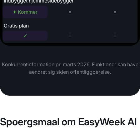
Indbygget hjemmesidebygger
✦ Kommer
Gratis plan
Konkurrentinformation pr. marts 2026. Funktioner kan have
aendret sig siden offentliggoerelse.
Spoergsmaal om EasyWeek AI