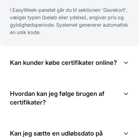
I EasyWeek-panelet går du til sektionen 'Gavekort',
vælger typen (beløb eller ydelse), angiver pris og
gyldighedsperiode. Systemet genererer automatisk
en unik kode.
Kan kunder købe certifikater online?
Ja, kunder kan købe gift certificates via din
hjemmeside eller mobilappen. Betalingen sker via
Hvordan kan jeg følge brugen af
sikre betalingsløsninger, og certifikatet sendes på
certifikater?
e-mail.
I analyseafsnittet kan du se alle solgte certifikater,
deres status (aktivt, brugt, udløbet) og
Kan jeg sætte en udløbsdato på
brugsstatistik. Der er også detaljerede rapporter.