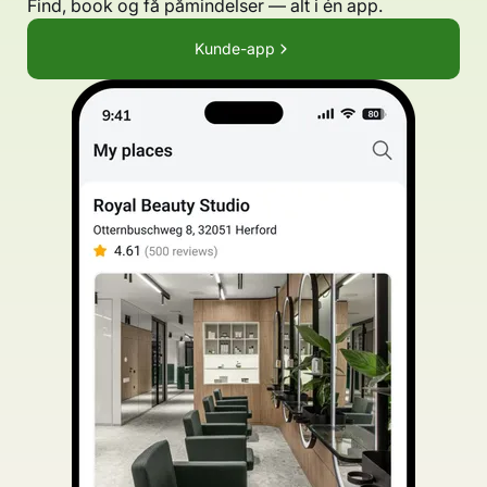
Find, book og få påmindelser — alt i én app.
Kunde-app