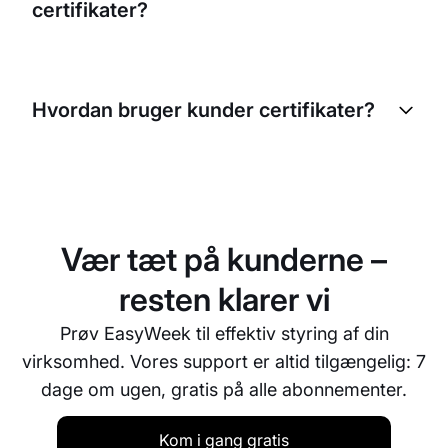
certifikater?
Ja, du kan angive en gyldighedsperiode for hver
type certifikat. Systemet holder automatisk styr på
Hvordan bruger kunder certifikater?
udløbne certifikater og giver besked.
Kunder kan bruge certifikatet ved booking via
hjemmeside eller app, eller oplyse koden ved
besøg i salonen. Systemet anvender automatisk
rabatten eller trækker beløbet fra certifikatet.
Vær tæt på kunderne –
resten klarer vi
Prøv EasyWeek til effektiv styring af din
virksomhed. Vores support er altid tilgængelig: 7
dage om ugen, gratis på alle abonnementer.
Kom i gang gratis