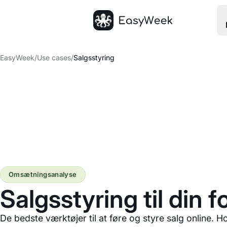
Hjem
EasyWeek
/
Use cases
/
Salgsstyring
Omsætningsanalyse
Salgsstyring til din f
De bedste værktøjer til at føre og styre salg online. H