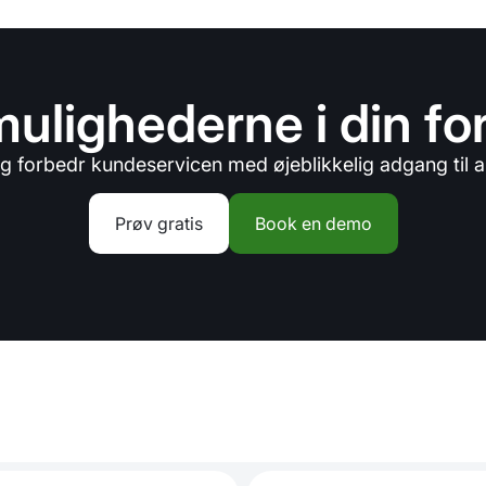
ulighederne i din fo
g forbedr kundeservicen med øjeblikkelig adgang til a
Prøv gratis
Book en demo