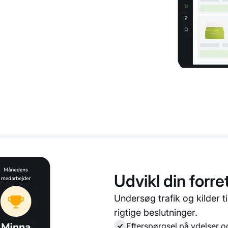
Udvikl din forr
Undersøg trafik og kilder t
rigtige beslutninger.
Efterspørgsel på ydelser 