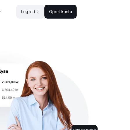
r
Log ind
Opret konto