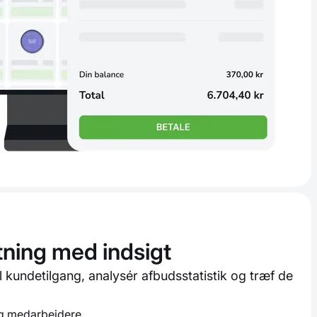
etning med indsigt
il kundetilgang, analysér afbudsstatistik og træf de
og medarbejdere