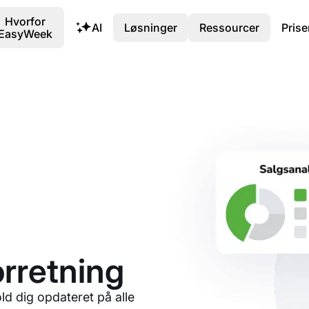
Hvorfor
AI
Løsninger
Ressourcer
Prise
EasyWeek
orretning
old dig opdateret på alle