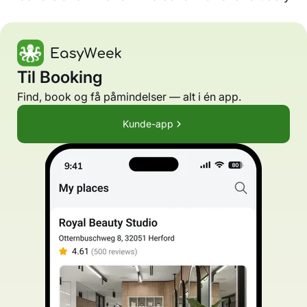
Til Booking
Find, book og få påmindelser — alt i én app.
Kunde-app