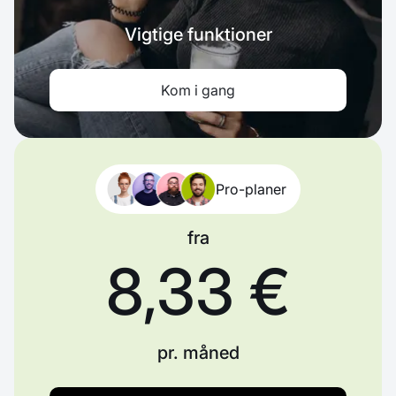
Vigtige funktioner
Kom i gang
Pro-planer
fra
8,33 €
pr. måned