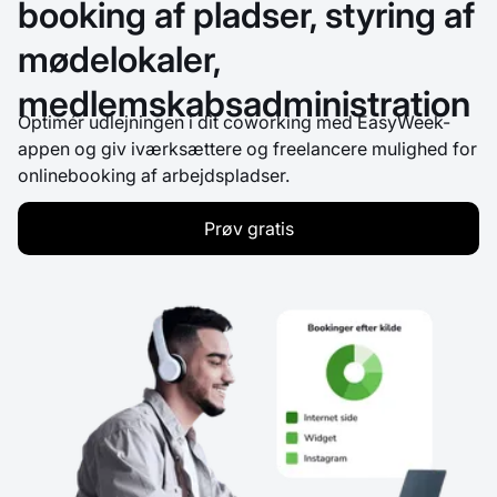
booking af pladser, styring af
mødelokaler,
medlemskabsadministration
Optimér udlejningen i dit coworking med EasyWeek-
appen og giv iværksættere og freelancere mulighed for
onlinebooking af arbejdspladser.
Prøv gratis