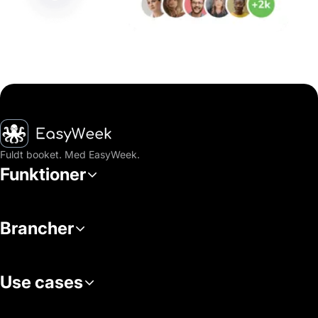
Hjem
Fuldt booket. Med EasyWeek.
Funktioner
Brancher
Use cases