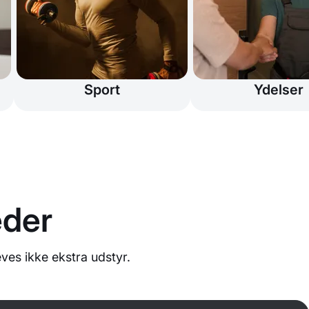
Sport
Ydelser
eder
es ikke ekstra udstyr.