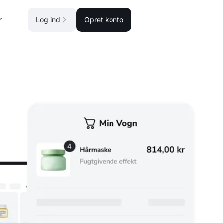
r
Log ind
Opret konto