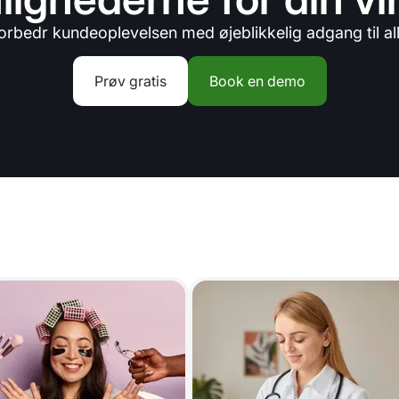
orbedr kundeoplevelsen med øjeblikkelig adgang til al
Prøv gratis
Book en demo