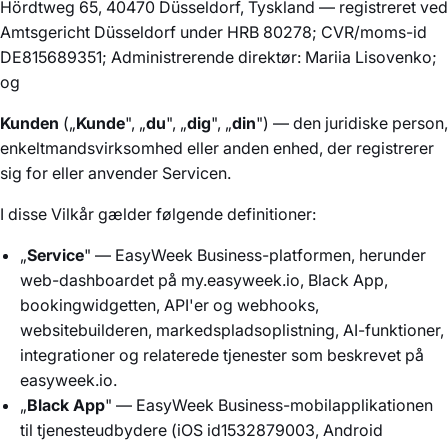
Hördtweg 65, 40470 Düsseldorf, Tyskland — registreret ved
Amtsgericht Düsseldorf under HRB 80278; CVR/moms-id
DE815689351; Administrerende direktør: Mariia Lisovenko;
og
Kunden
(„
Kunde
", „
du
", „
dig
", „
din
") — den juridiske person,
enkeltmandsvirksomhed eller anden enhed, der registrerer
sig for eller anvender Servicen.
I disse Vilkår gælder følgende definitioner:
„
Service
" — EasyWeek Business-platformen, herunder
web-dashboardet på my.easyweek.io, Black App,
bookingwidgetten, API'er og webhooks,
websitebuilderen, markedspladsoplistning, AI-funktioner,
integrationer og relaterede tjenester som beskrevet på
easyweek.io.
„
Black App
" — EasyWeek Business-mobilapplikationen
til tjenesteudbydere (iOS id1532879003, Android