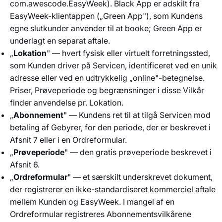
com.awescode.EasyWeek). Black App er adskilt fra
EasyWeek-klientappen („Green App"), som Kundens
egne slutkunder anvender til at booke; Green App er
underlagt en separat aftale.
„
Lokation
" — hvert fysisk eller virtuelt forretningssted,
som Kunden driver på Servicen, identificeret ved en unik
adresse eller ved en udtrykkelig „online"-betegnelse.
Priser, Prøveperiode og begrænsninger i disse Vilkår
finder anvendelse pr. Lokation.
„
Abonnement
" — Kundens ret til at tilgå Servicen mod
betaling af Gebyrer, for den periode, der er beskrevet i
Afsnit 7 eller i en Ordreformular.
„
Prøveperiode
" — den gratis prøveperiode beskrevet i
Afsnit 6.
„
Ordreformular
" — et særskilt underskrevet dokument,
der registrerer en ikke-standardiseret kommerciel aftale
mellem Kunden og EasyWeek. I mangel af en
Ordreformular registreres Abonnementsvilkårene