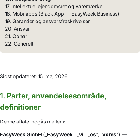
17. Intellektuel ejendomsret og varemærke
18. Mobilapps (Black App — EasyWeek Business)
19. Garantier og ansvarsfraskrivelser
20. Ansvar
21. Ophør
22. Generelt
Sidst opdateret: 15. maj 2026
1. Parter, anvendelsesområde,
definitioner
Denne aftale indgås mellem:
EasyWeek GmbH
(„
EasyWeek
", „
vi
", „
os
", „
vores
") —