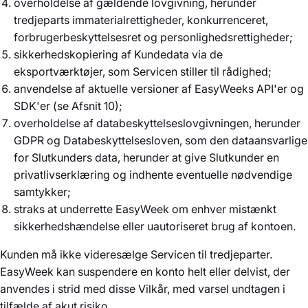
overholdelse af gældende lovgivning, herunder
tredjeparts immaterialrettigheder, konkurrenceret,
forbrugerbeskyttelsesret og personlighedsrettigheder;
sikkerhedskopiering af Kundedata via de
eksportværktøjer, som Servicen stiller til rådighed;
anvendelse af aktuelle versioner af EasyWeeks API'er og
SDK'er (se Afsnit 10);
overholdelse af databeskyttelseslovgivningen, herunder
GDPR og Databeskyttelsesloven, som den dataansvarlige
for Slutkunders data, herunder at give Slutkunder en
privatlivserklæring og indhente eventuelle nødvendige
samtykker;
straks at underrette EasyWeek om enhver mistænkt
sikkerhedshændelse eller uautoriseret brug af kontoen.
Kunden må ikke videresælge Servicen til tredjeparter.
EasyWeek kan suspendere en konto helt eller delvist, der
anvendes i strid med disse Vilkår, med varsel undtagen i
tilfælde af akut risiko.