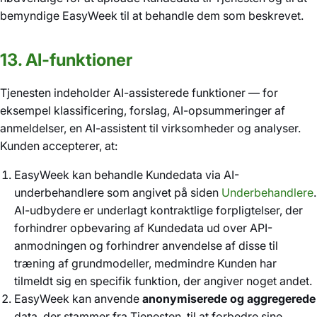
bemyndige EasyWeek til at behandle dem som beskrevet.
13. AI-funktioner
Tjenesten indeholder AI-assisterede funktioner — for
eksempel klassificering, forslag, AI-opsummeringer af
anmeldelser, en AI-assistent til virksomheder og analyser.
Kunden accepterer, at:
EasyWeek kan behandle Kundedata via AI-
underbehandlere som angivet på siden
Underbehandlere
.
AI-udbydere er underlagt kontraktlige forpligtelser, der
forhindrer opbevaring af Kundedata ud over API-
anmodningen og forhindrer anvendelse af disse til
træning af grundmodeller, medmindre Kunden har
tilmeldt sig en specifik funktion, der angiver noget andet.
EasyWeek kan anvende
anonymiserede og aggregerede
data, der stammer fra Tjenesten, til at forbedre sine