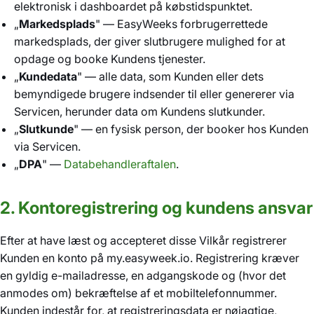
elektronisk i dashboardet på købstidspunktet.
„
Markedsplads
" — EasyWeeks forbrugerrettede
markedsplads, der giver slutbrugere mulighed for at
opdage og booke Kundens tjenester.
„
Kundedata
" — alle data, som Kunden eller dets
bemyndigede brugere indsender til eller genererer via
Servicen, herunder data om Kundens slutkunder.
„
Slutkunde
" — en fysisk person, der booker hos Kunden
via Servicen.
„
DPA
" —
Databehandleraftalen
.
2. Kontoregistrering og kundens ansvar
Efter at have læst og accepteret disse Vilkår registrerer
Kunden en konto på my.easyweek.io. Registrering kræver
en gyldig e-mailadresse, en adgangskode og (hvor det
anmodes om) bekræftelse af et mobiltelefonnummer.
Kunden indestår for, at registreringsdata er nøjagtige,