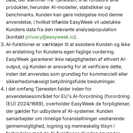
produkter, herunder AI-modeller, statistikker og
benchmarks. Kunden kan gøre indsigelse mod denne
anvendelse, i hvilket tilfælde EasyWeek vil udelukke
Kundens data fra den relevante analysepopulation
(kontakt
privacy@easyweek.io
).
AI-funktioner er værktøjer til at assistere Kunden og ikke
en erstatning for Kundens egen faglige vurdering.
EasyWeek garanterer ikke nøjagtigheden af ethvert AI-
output, og Kunden er ansvarlig for at verificere dette,
inden det anvendes som grundlag for kommercielt eller
sikkerhedsmæssigt betydningsfulde beslutninger.
I det omfang Tjenesten falder inden for
anvendelsesområdet for EU's AI-forordning (forordning
(EU) 2024/1689), overholder EasyWeek de forpligtelser,
der gælder for udbydere af AI-systemer. Kunden
samarbejder om rimelige foranstaltninger vedrørende
gennemsigtighed, logning og menneskelig tilsyn i