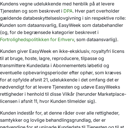
Kundens vegne udelukkende med henblik på at levere
Tjenesten og som beskrevet i
DPA
. Hver part overholder
gældende databeskyttelseslovgivning i sin respektive rolle:
Kunden som dataansvarlig, EasyWeek som databehandler
(og, for de begrænsede kategorier beskrevet i
Fortrolighedspolitikken for Erhverv
, som dataansvarlig).
Kunden giver EasyWeek en ikke-eksklusiv, royaltyfri licens
til at bruge, hoste, lagre, reproducere, tilpasse og
transmittere Kundedata i Abonnementets løbetid og
eventuelle opbevaringsperioder efter ophør, som kræves
for at opfylde afsnit 21, udelukkende i det omfang det er
nødvendigt for at levere Tjenesten og udøve EasyWeeks
rettigheder i henhold til disse Vilkår (herunder Marketplace-
licensen i afsnit 11, hvor Kunden tilmelder sig).
Kunden indestår for, at denne råder over alle rettigheder,
samtykker og lovlige behandlingsgrundlag, der er
nødvendige for at uploade Kundedata til Tjenesten og til at