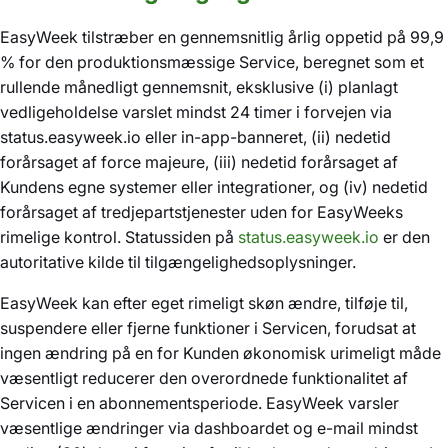
EasyWeek tilstræber en gennemsnitlig årlig oppetid på 99,9
% for den produktionsmæssige Service, beregnet som et
rullende månedligt gennemsnit, eksklusive (i) planlagt
vedligeholdelse varslet mindst 24 timer i forvejen via
status.easyweek.io eller in-app-banneret, (ii) nedetid
forårsaget af force majeure, (iii) nedetid forårsaget af
Kundens egne systemer eller integrationer, og (iv) nedetid
forårsaget af tredjepartstjenester uden for EasyWeeks
rimelige kontrol. Statussiden på
status.easyweek.io
er den
autoritative kilde til tilgængelighedsoplysninger.
EasyWeek kan efter eget rimeligt skøn ændre, tilføje til,
suspendere eller fjerne funktioner i Servicen, forudsat at
ingen ændring på en for Kunden økonomisk urimeligt måde
væsentligt reducerer den overordnede funktionalitet af
Servicen i en abonnementsperiode. EasyWeek varsler
væsentlige ændringer via dashboardet og e-mail mindst