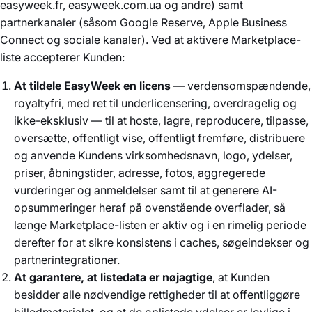
easyweek.fr, easyweek.com.ua og andre) samt
partnerkanaler (såsom Google Reserve, Apple Business
Connect og sociale kanaler). Ved at aktivere Marketplace-
liste accepterer Kunden:
At tildele EasyWeek en licens
— verdensomspændende,
royaltyfri, med ret til underlicensering, overdragelig og
ikke-eksklusiv — til at hoste, lagre, reproducere, tilpasse,
oversætte, offentligt vise, offentligt fremføre, distribuere
og anvende Kundens virksomhedsnavn, logo, ydelser,
priser, åbningstider, adresse, fotos, aggregerede
vurderinger og anmeldelser samt til at generere AI-
opsummeringer heraf på ovenstående overflader, så
længe Marketplace-listen er aktiv og i en rimelig periode
derefter for at sikre konsistens i caches, søgeindekser og
partnerintegrationer.
At garantere, at listedata er nøjagtige
, at Kunden
besidder alle nødvendige rettigheder til at offentliggøre