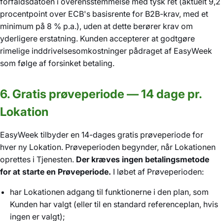
forfaldsdatoen i overensstemmelse med tysk ret (aktuelt 9,2
procentpoint over ECB's basisrente for B2B-krav, med et
minimum på 8 % p.a.), uden at dette berører krav om
yderligere erstatning. Kunden accepterer at godtgøre
rimelige inddrivelsesomkostninger pådraget af EasyWeek
som følge af forsinket betaling.
6. Gratis prøveperiode — 14 dage pr.
Lokation
EasyWeek tilbyder en 14-dages gratis prøveperiode for
hver ny Lokation. Prøveperioden begynder, når Lokationen
oprettes i Tjenesten.
Der kræves ingen betalingsmetode
for at starte en Prøveperiode.
I løbet af Prøveperioden:
har Lokationen adgang til funktionerne i den plan, som
Kunden har valgt (eller til en standard referenceplan, hvis
ingen er valgt);