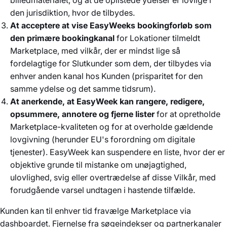
billedmaterialet, og at de oplistede ydelser er lovlige i
den jurisdiktion, hvor de tilbydes.
At acceptere at vise EasyWeeks bookingforløb som
den primære bookingkanal
for Lokationer tilmeldt
Marketplace, med vilkår, der er mindst lige så
fordelagtige for Slutkunder som dem, der tilbydes via
enhver anden kanal hos Kunden (prisparitet for den
samme ydelse og det samme tidsrum).
At anerkende, at EasyWeek kan rangere, redigere,
opsummere, annotere og fjerne lister
for at opretholde
Marketplace-kvaliteten og for at overholde gældende
lovgivning (herunder EU's forordning om digitale
tjenester). EasyWeek kan suspendere en liste, hvor der er
objektive grunde til mistanke om unøjagtighed,
ulovlighed, svig eller overtrædelse af disse Vilkår, med
forudgående varsel undtagen i hastende tilfælde.
Kunden kan til enhver tid fravælge Marketplace via
dashboardet. Fjernelse fra søgeindekser og partnerkanaler