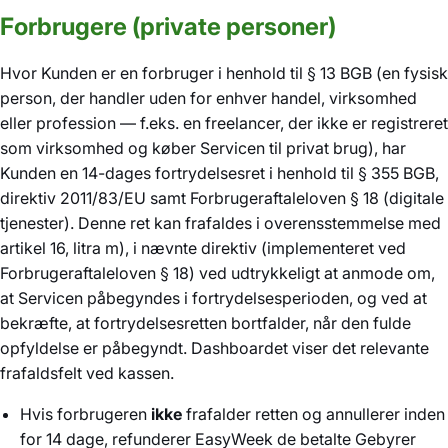
Forbrugere (private personer)
Hvor Kunden er en forbruger i henhold til § 13 BGB (en fysisk
person, der handler uden for enhver handel, virksomhed
eller profession — f.eks. en freelancer, der ikke er registreret
som virksomhed og køber Servicen til privat brug), har
Kunden en 14-dages fortrydelsesret i henhold til § 355 BGB,
direktiv 2011/83/EU samt Forbrugeraftaleloven § 18 (digitale
tjenester). Denne ret kan frafaldes i overensstemmelse med
artikel 16, litra m), i nævnte direktiv (implementeret ved
Forbrugeraftaleloven § 18) ved udtrykkeligt at anmode om,
at Servicen påbegyndes i fortrydelsesperioden, og ved at
bekræfte, at fortrydelsesretten bortfalder, når den fulde
opfyldelse er påbegyndt. Dashboardet viser det relevante
frafaldsfelt ved kassen.
Hvis forbrugeren
ikke
frafalder retten og annullerer inden
for 14 dage, refunderer EasyWeek de betalte Gebyrer