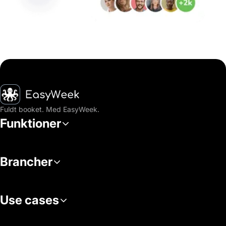
Hjem
Fuldt booket. Med EasyWeek.
Funktioner
Brancher
Use cases