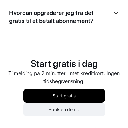
Ja, EasyWeek er fuldt GDPR-kompatibelt. Alle data
opbevares på servere i EU. Du modtager en
Hvordan opgraderer jeg fra det
databehandleraftale — også på det gratis
gratis til et betalt abonnement?
abonnement.
Overgangen er problemfri — du mister ingen data.
Vælg blot det ønskede abonnement i
indstillingerne, og alle dine kunder, bookinger og
indstillinger bevares.
Start gratis i dag
Tilmelding på 2 minutter. Intet kreditkort. Ingen
tidsbegrænsning.
Start gratis
Book en demo