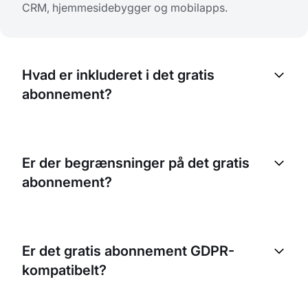
CRM, hjemmesidebygger og mobilapps.
Hvad er inkluderet i det gratis
abonnement?
Det gratis abonnement inkluderer: onlinebooking,
kalender og planlægning, CRM og kundedatabase,
Er der begrænsninger på det gratis
hjemmesidebygger, mobilapps, automatiske
abonnement?
påmindelser og grundlæggende integrationer.
Det gratis abonnement har en grænse for antal
medarbejdere og nogle premiumfunktioner
Er det gratis abonnement GDPR-
(avancerede analyser, ekstra integrationer). For de
kompatibelt?
fleste selvstændige og små virksomheder er det
gratis abonnement rigeligt til fuld drift.