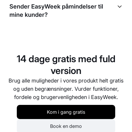
at booke tider online. De kan vælge ydelse,
Sender EasyWeek påmindelser til
behandler og et tidspunkt, der passer dem.
mine kunder?
Ja, EasyWeek sender automatisk påmindelser til
dine kunder og mindsker risikoen for udeblivelser.
Du kan tilpasse påmindelsesindstillingerne efter
dine præferencer.
14 dage gratis med fuld
version
Brug alle muligheder i vores produkt helt gratis
og uden begrænsninger. Vurder funktioner,
fordele og brugervenligheden i EasyWeek.
Kom i gang gratis
Book en demo