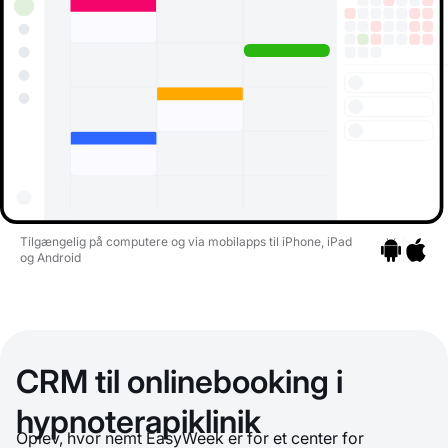
Tilgængelig på computere og via mobilapps til iPhone, iPad
og Android
Gå til apps
Gå til a
CRM til onlinebooking i
hypnoterapiklinik
Oplev, hvor nemt EasyWeek er for et center for