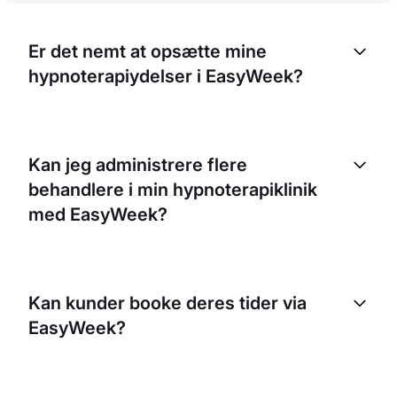
Er det nemt at opsætte mine
hypnoterapiydelser i EasyWeek?
Ja, EasyWeek er designet med en enkel opsætning.
Du kan tilpasse platformen til din virksomheds
Kan jeg administrere flere
behov, herunder angive din tilgængelighed, ydelser
behandlere i min hypnoterapiklinik
og priser.
med EasyWeek?
Ja, EasyWeek gør det muligt at administrere flere
behandlere. Du kan oprette individuelle kalendere
Kan kunder booke deres tider via
og ydelser for hver behandler.
EasyWeek?
Ja, EasyWeek giver dine kunder mulighed for nemt