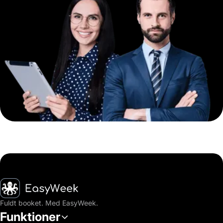
Hjem
Fuldt booket. Med EasyWeek.
Funktioner