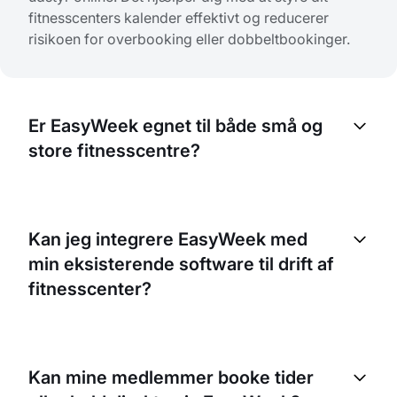
fitnesscenters kalender effektivt og reducerer
risikoen for overbooking eller dobbeltbookinger.
Er EasyWeek egnet til både små og
store fitnesscentre?
Helt sikkert. EasyWeek er udviklet til virksomheder i
alle størrelser. Uanset om du har et lille
Kan jeg integrere EasyWeek med
fitnesscenter med få kunder eller et stort
min eksisterende software til drift af
fitnesscenter med tusindvis af medlemmer, kan
vores platform håndtere det hele.
fitnesscenter?
Ja, EasyWeek kan integreres med mange populære
systemer til fitnesscenterdrift. Det gør, at du kan
Kan mine medlemmer booke tider
styre alle dine bookinger og processer fra ét sted.