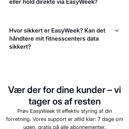
eller hold direkte via EasyWeek?
Ja, dine medlemmer kan booke tider, hold eller
endda udstyr direkte i EasyWeek. De kan vælge det
Hvor sikkert er EasyWeek? Kan det
tidspunkt, der passer dem, og det mindsker
håndtere mit fitnesscenters data
besværet med manuel planlægning.
sikkert?
EasyWeek er meget sikkert. Vi bruger kryptering til
at beskytte dine data og følger de nyeste
standarder for privatliv. Dit fitnesscenters data er
altid i sikre hænder hos os.
Vær der for dine kunder – vi
tager os af resten
Prøv EasyWeek til effektiv styring af din
forretning. Vores support er altid klar: 7 dage om
ugen, gratis på alle abonnementer.