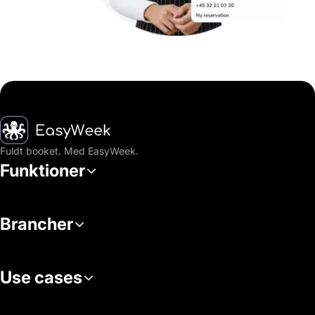
Hjem
Fuldt booket. Med EasyWeek.
Funktioner
Brancher
Use cases