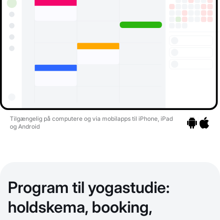
Tilgængelig på computere og via mobilapps til iPhone, iPad
og Android
Gå til apps
Gå til a
Program til yogastudie:
holdskema, booking,