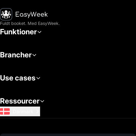
Hjem
Fuldt booket. Med EasyWeek.
Funktioner
Brancher
Use cases
Ressourcer
Danmark