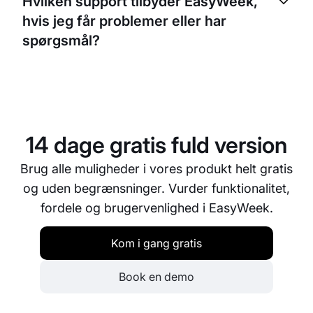
Hvilken support tilbyder EasyWeek,
for dine kunder at købe flere sessioner på én gang
hvis jeg får problemer eller har
eller abonnere i en bestemt periode, hvilket giver
dem fleksibilitet og styrker loyaliteten.
spørgsmål?
Vi tror på at give alle vores kunder pålidelig
support. Du kan kontakte vores kundesupport via
e-mail, telefon eller livechat. Vi bestræber os på at
løse eventuelle problemer og besvare dine
14 dage gratis fuld version
spørgsmål så hurtigt som muligt.
Brug alle muligheder i vores produkt helt gratis
og uden begrænsninger. Vurder funktionalitet,
fordele og brugervenlighed i EasyWeek.
Kom i gang gratis
Book en demo