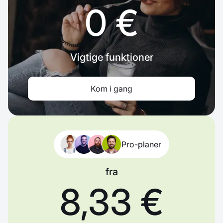
0 €
Vigtige funktioner
Kom i gang
Pro-planer
fra
8,33 €