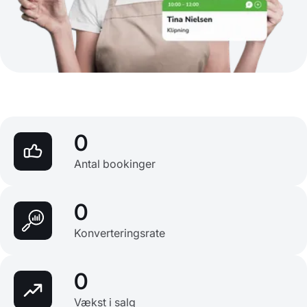
0
Antal bookinger
0
Konverteringsrate
0
Vækst i salg