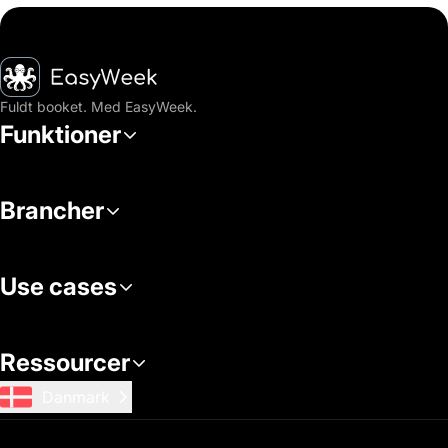
Hjem
Fuldt booket. Med EasyWeek.
Funktioner
Brancher
Use cases
Ressourcer
Danmark