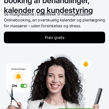
booking af behandlinger,
kalender og kundestyring
Se mulighederne i EasyWeek til massagestudier.
Onlinebooking, en overskuelig kalender og planlægning
for massører – uden forsinkelser og stress.
Prøv gratis