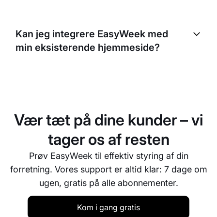
Ja, med EasyWeek kan du sende automatiske
påmindelser til dine kunder. Det kan hjælpe med at
Kan jeg integrere EasyWeek med
reducere udeblivelser og aflysninger i sidste
min eksisterende hjemmeside?
øjeblik. Du kan tilpasse påmindelserne efter din
forretnings behov.
Ja, EasyWeek kan nemt integreres med din
eksisterende hjemmeside. Det gør, at dine kunder
kan booke direkte fra din hjemmeside, så
bookingprocessen bliver endnu mere bekvem.
Vær tæt på dine kunder – vi
tager os af resten
Prøv EasyWeek til effektiv styring af din
forretning. Vores support er altid klar: 7 dage om
ugen, gratis på alle abonnementer.
Kom i gang gratis