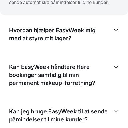
sende automatiske påmindelser til dine kunder.
Hvordan hjælper EasyWeek mig
med at styre mit lager?
EasyWeek har et indbygget lagersystem. Det gør
det muligt at følge forbruget af produkter og
Kan EasyWeek håndtere flere
materialer, så du kan forudse, hvornår du skal
bookinger samtidig til min
genbestille. Det kan også hjælpe dig med at se
tendenser i produktforbruget, så du kan tilpasse
permanent makeup-forretning?
dine indkøb.
Ja, EasyWeek kan håndtere flere bookinger
samtidig. Det er især nyttigt for en forretning som
Kan jeg bruge EasyWeek til at sende
din, hvor flere kunder kan have booket forskellige
påmindelser til mine kunder?
ydelser på samme tid.