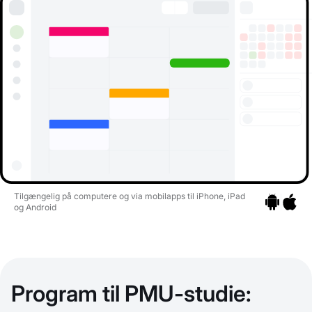
Tilgængelig på computere og via mobilapps til iPhone, iPad
og Android
Gå til apps
Gå til a
Program til PMU-studie: