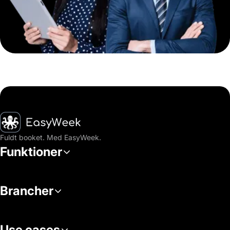
Hjem
Fuldt booket. Med EasyWeek.
Funktioner
Brancher
Use cases