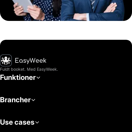
Hjem
Fuldt booket. Med EasyWeek.
Funktioner
Brancher
Use cases